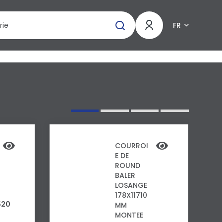
FR
COURROI
E DE
ROUND
BALER
LOSANGE
178X11710
520
MM
MONTEE