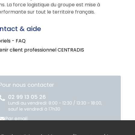
s. La force logistique du groupe est mise à
formante sur tout le territoire français.
ntact & aide
riels - FAQ
nir client professionnel CENTRADIS
Pour nous contacter
02 99 13 05 26
Lundi au vendredi: 8:00 - 12:30 / 13:30 - 18:00,
sauf le vendredi à 17h30
Par email