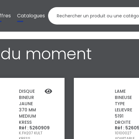
ffres
Catalogues
n du moment
DISQUE
LAME
BINEUR
BINEUSE
JAUNE
TYPE
370 MM
LELIEVRE
MEDIUM
5191
KRESS
DROITE
Réf : 5260909
Réf : 5260
K.FH207
KULT
10100027
KRESS
ADAPTABLE