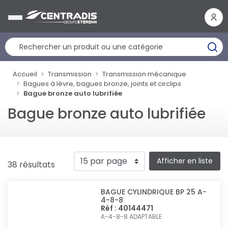
Panneau de gestion des cookies
Accueil
Transmission
Transmission mécanique
Bagues à lèvre, bagues bronze, joints et circlips
Bague bronze auto lubrifiée
Bague bronze auto lubrifiée
Afficher en liste
38 résultats
BAGUE CYLINDRIQUE BP 25 A-
4-8-8
Réf : 40144471
A-4-8-8
ADAPTABLE