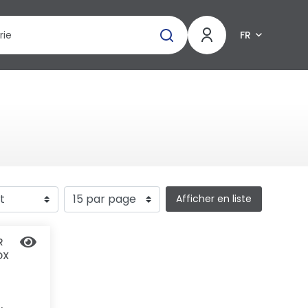
FR
Afficher en liste
R
DX