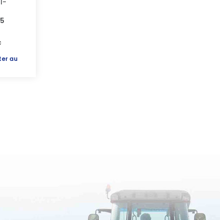
I-
45
c
ter au