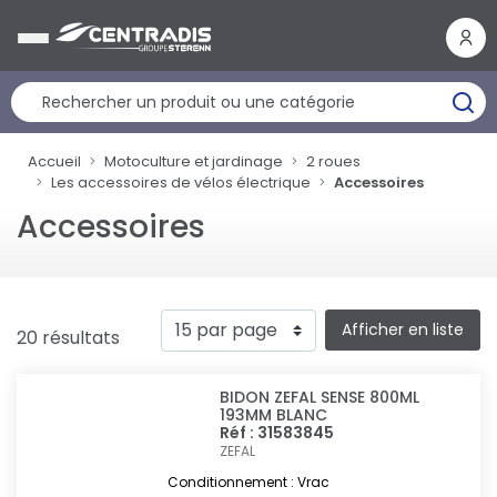
Panneau de gestion des cookies
Accueil
Motoculture et jardinage
2 roues
Les accessoires de vélos électrique
Accessoires
Accessoires
Afficher en liste
20 résultats
BIDON ZEFAL SENSE 800ML
193MM BLANC
Réf : 31583845
ZEFAL
Conditionnement : Vrac