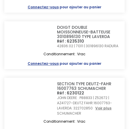
Connectez-vous
pour ajouter au panier
DOIGT DOUBLE
MOISSONNEUSE-BATTEUSE
3010896130 TYPE LAVERDA
Réf : 6235310
42836.02 | 71311 | 301896130
RADURA
Conditionnement : Vrac
Connectez-vous
pour ajouter au panier
SECTION TYPE DEUTZ-FAHR
16007763 SCHUMACHER
Réf : 6230122
JOHN DEERE : P88833 | Z52672 |
AZ41727-DEUTZ FAHR:16007763-
LAVERDA: 322702850
Voir plus
SCHUMACHER
Conditionnement : Vrac