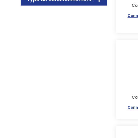
Con
Conn
Con
Conn