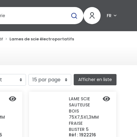
FR
if
Lames de scie électroportatifs
Afficher en liste
LAME SCIE
SAUTEUSE
BOIS
MM
75X7,5X1,3MM
FRAISE
BLISTER 5
15
Réf : 1922216