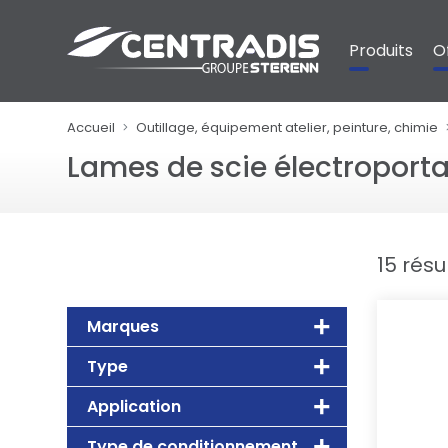
Panneau de gestion des cookies
Produits
O
Accueil
Outillage, équipement atelier, peinture, chimie
Lames de scie électroporta
15 résu
Marques
Type
Application
Type de conditionnement