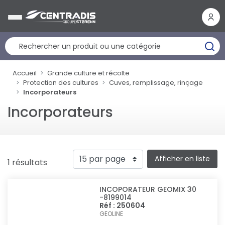
Panneau de gestion des cookies
Accueil
Grande culture et récolte
Protection des cultures
Cuves, remplissage, rinçage
Incorporateurs
Incorporateurs
Afficher en liste
1 résultats
INCOPORATEUR GEOMIX 30
-8199014
Réf : 250604
GEOLINE