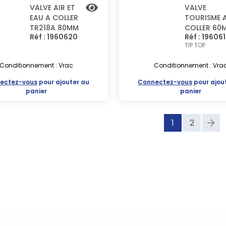
VALVE AIR ET
VALVE
EAU A COLLER
TOURISME 
TR218A 80MM
COLLER 60
Réf : 1960620
Réf : 19606
TIP TOP
Conditionnement : Vrac
Conditionnement : Vra
ectez-vous
pour ajouter au
Connectez-vous
pour ajou
panier
panier
1
2