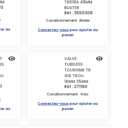
MM
TR618A 48MM
32
BLISTER
Réf : 3550308
c
Conditionnement : Blister
ter au
Connectez-vous
pour ajouter au
panier
ET
VALVE
SS
TUBELESS
TOURISME TR
OU
416 TROU
16MM 35MM
77
Réf : 271180
Conditionnement : Vrac
c
Connectez-vous
pour ajouter au
ter au
panier