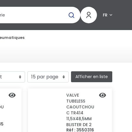
FR
neumatiques
Afficher en liste
VALVE
TUBELESS
OU
CAOUTCHOU
C TR414
11,5X48,5MM
35
BLISTER DE 2
Réf : 3550316