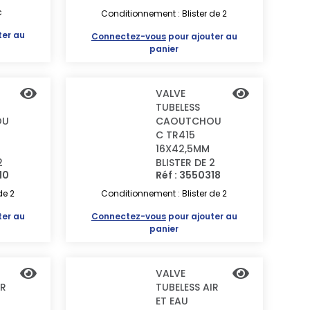
c
Conditionnement : Blister de 2
ter au
Connectez-vous
pour ajouter au
panier
VALVE
TUBELESS
OU
CAOUTCHOU
C TR415
16X42,5MM
2
BLISTER DE 2
10
Réf : 3550318
de 2
Conditionnement : Blister de 2
ter au
Connectez-vous
pour ajouter au
panier
VALVE
IR
TUBELESS AIR
ET EAU