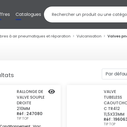
ffres
Catalogues
res à air pneumatiques et réparation
Vulcanisation
Valves p
ltats
RALLONGE DE
VALVE
VALVE SOUPLE
TUBELESS
DROITE
CAOUTCH
210MM
C TR412
Réf : 247080
11,5X33MM
TIP TOP
Réf : 19606
TIP TOP
Conditionnement : Vrac