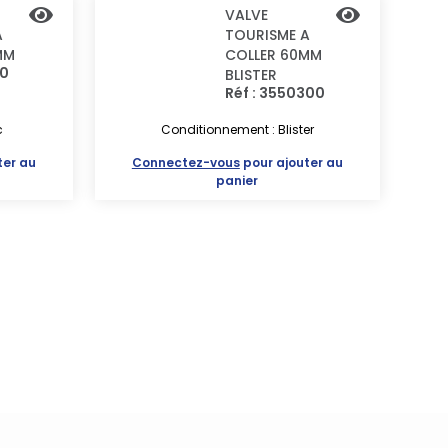
VALVE
A
TOURISME A
MM
COLLER 60MM
10
BLISTER
Réf : 3550300
c
Conditionnement : Blister
ter au
Connectez-vous
pour ajouter au
panier