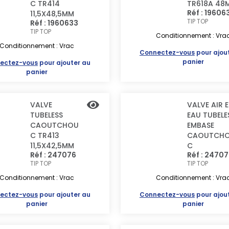
C TR414
TR618A 48
Réf : 19606
11,5X48,5MM
TIP TOP
Réf : 1960633
TIP TOP
Conditionnement : Vra
Conditionnement : Vrac
Connectez-vous
pour ajou
panier
ectez-vous
pour ajouter au
panier
VALVE
VALVE AIR 
TUBELESS
EAU TUBELE
CAOUTCHOU
EMBASE
C TR413
CAOUTCH
11,5X42,5MM
C
Réf : 247076
Réf : 2470
TIP TOP
TIP TOP
Conditionnement : Vrac
Conditionnement : Vra
ectez-vous
pour ajouter au
Connectez-vous
pour ajou
panier
panier