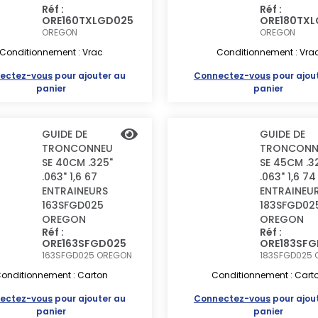
Réf :
Réf :
ORE160TXLGD025
ORE180TX
OREGON
OREGON
Conditionnement : Vrac
Conditionnement : Vra
ectez-vous
pour ajouter au
Connectez-vous
pour ajou
panier
panier
GUIDE DE
GUIDE DE
TRONCONNEU
TRONCONN
SE 40CM .325"
SE 45CM .3
.063" 1,6 67
.063" 1,6 74
ENTRAINEURS
ENTRAINEU
163SFGD025
183SFGD02
OREGON
OREGON
Réf :
Réf :
ORE163SFGD025
ORE183SF
163SFGD025
OREGON
183SFGD025
onditionnement : Carton
Conditionnement : Cart
ectez-vous
pour ajouter au
Connectez-vous
pour ajou
panier
panier