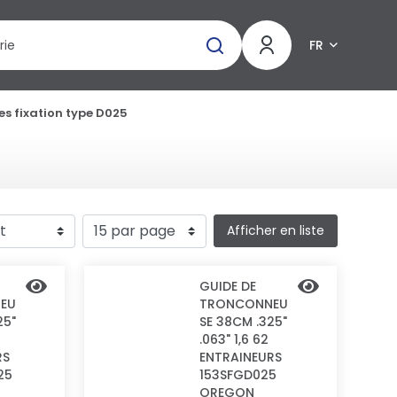
FR
s fixation type D025
Afficher en liste
GUIDE DE
EU
TRONCONNEU
25"
SE 38CM .325"
.063" 1,6 62
RS
ENTRAINEURS
25
153SFGD025
OREGON