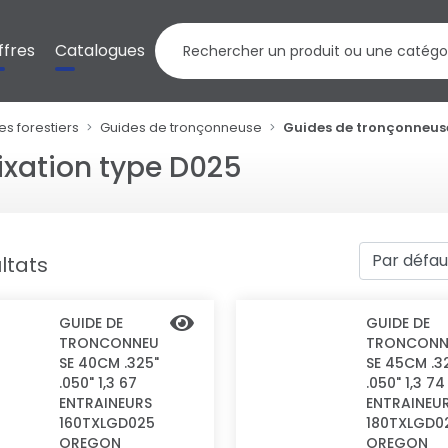
ffres
Catalogues
es forestiers
Guides de tronçonneuse
Guides de tronçonneuse
ixation type D025
ltats
GUIDE DE
GUIDE DE
TRONCONNEU
TRONCONN
SE 40CM .325"
SE 45CM .3
.050" 1,3 67
.050" 1,3 74
ENTRAINEURS
ENTRAINEU
160TXLGD025
180TXLGD0
OREGON
OREGON