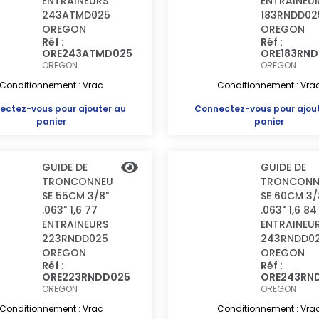
ENTRAINEURS
ENTRAINEU
243ATMD025
183RNDD02
OREGON
OREGON
Réf :
Réf :
ORE243ATMD025
ORE183RN
OREGON
OREGON
Conditionnement : Vrac
Conditionnement : Vra
ectez-vous
pour ajouter au
Connectez-vous
pour ajou
panier
panier
GUIDE DE
GUIDE DE
TRONCONNEU
TRONCONN
SE 55CM 3/8"
SE 60CM 3/
.063" 1,6 77
.063" 1,6 84
ENTRAINEURS
ENTRAINEU
223RNDD025
243RNDD0
OREGON
OREGON
Réf :
Réf :
ORE223RNDD025
ORE243RN
OREGON
OREGON
Conditionnement : Vrac
Conditionnement : Vra