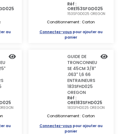
Réf :
LGD025
ORE153SFGD025
153SFGD025
OREGON
c
Conditionnement : Carton
ter au
Connectez-vous
pour ajouter au
panier
GUIDE DE
EU
TRONCONNEU
25"
SE 45CM 3/8"
.063" 1,6 66
RS
ENTRAINEURS
5
183SFHD025
OREGON
Réf :
GD025
ORE183SFHD025
OREGON
183SFHD025
OREGON
on
Conditionnement : Carton
ter au
Connectez-vous
pour ajouter au
panier