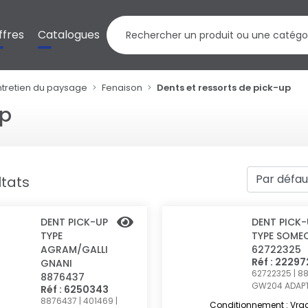
ffres
Catalogues
ntretien du paysage
Fenaison
Dents et ressorts de pick-up
up
ltats
DENT PICK-UP
DENT PICK-
TYPE
TYPE SOME
AGRAM/GALLI
62722325
Réf : 22297
GNANI
62722325 | 88
8876437
GW204
ADAP
Réf : 6250343
8876437 | 401469 |
Conditionnement : Vra