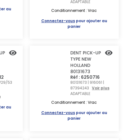
ADAPTABLE
ter au
Conditionnement : Vrac
Connectez-vous
pour ajouter au
panier
UP
DENT PICK-UP
TYPE NEW
HOLLAND
80131673
12
Réf : 6250716
W29/53
80131673 | 916061 |
87394243
Voir plus
ADAPTABLE
c
Conditionnement : Vrac
ter au
Connectez-vous
pour ajouter au
panier