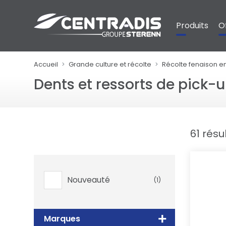
Panneau de gestion des cookies
Produits
O
Accueil
Grande culture et récolte
Récolte fenaison e
Dents et ressorts de pick-
61 résu
Nouveauté
(1)
Marques