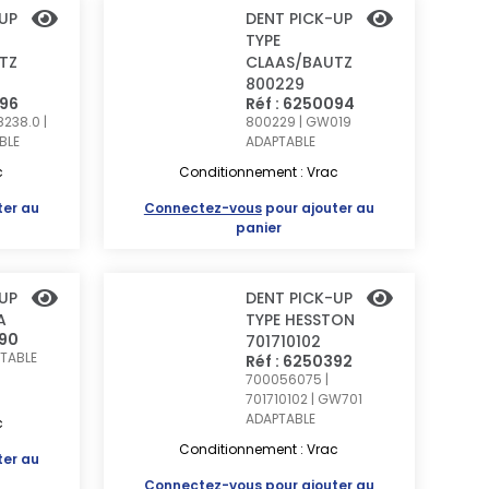
UP
DENT PICK-UP
TYPE
TZ
CLAAS/BAUTZ
800229
096
Réf : 6250094
8238.0 |
800229 | GW019
BLE
ADAPTABLE
c
Conditionnement : Vrac
ter au
Connectez-vous
pour ajouter au
panier
UP
DENT PICK-UP
A
TYPE HESSTON
690
701710102
TABLE
Réf : 6250392
700056075 |
701710102 | GW701
ADAPTABLE
c
Conditionnement : Vrac
ter au
Connectez-vous
pour ajouter au