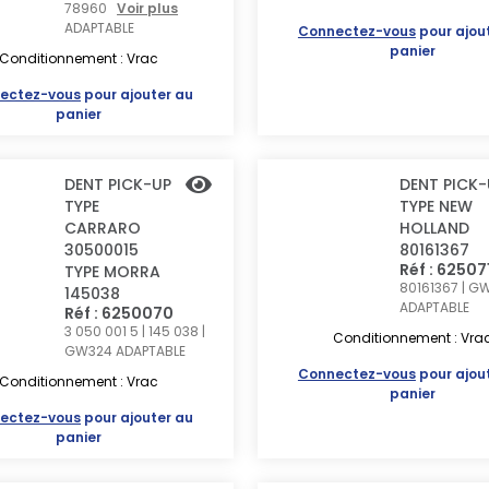
78960
Voir plus
ADAPTABLE
Connectez-vous
pour ajou
panier
Conditionnement : Vrac
ectez-vous
pour ajouter au
panier
DENT PICK-UP
DENT PICK-
TYPE
TYPE NEW
CARRARO
HOLLAND
30500015
80161367
Réf : 62507
TYPE MORRA
80161367 | G
145038
ADAPTABLE
Réf : 6250070
3 050 001 5 | 145 038 |
Conditionnement : Vra
GW324
ADAPTABLE
Connectez-vous
pour ajou
Conditionnement : Vrac
panier
ectez-vous
pour ajouter au
panier