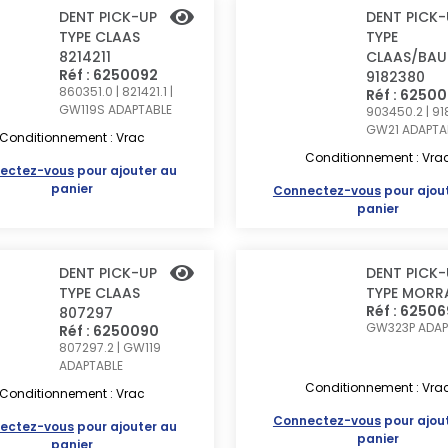
DENT PICK-UP
DENT PICK-
TYPE CLAAS
TYPE
8214211
CLAAS/BAU
Réf : 6250092
9182380
860351.0 | 821421.1 |
Réf : 6250
GW119S
ADAPTABLE
903450.2 | 91
GW21
ADAPTA
Conditionnement : Vrac
Conditionnement : Vra
ectez-vous
pour ajouter au
panier
Connectez-vous
pour ajou
panier
DENT PICK-UP
DENT PICK-
TYPE CLAAS
TYPE MORR
Réf : 6250
807297
GW323P
ADAP
Réf : 6250090
807297.2 | GW119
ADAPTABLE
Conditionnement : Vra
Conditionnement : Vrac
Connectez-vous
pour ajou
ectez-vous
pour ajouter au
panier
panier