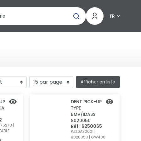
FR
Afficher en liste
UP
DENT PICK-UP
CA
TYPE
BMV/IDASS
2
8020050
76278 |
Réf : 6250065
TABLE
PU20A30001 |
8020050 | GW406
c