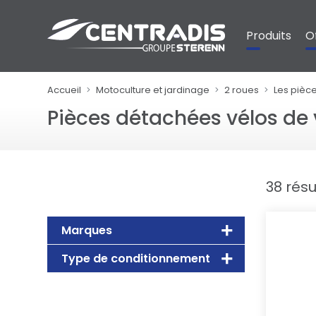
Panneau de gestion des cookies
Produits
O
Accueil
Motoculture et jardinage
2 roues
Les pièc
Pièces détachées vélos de v
38 résu
Marques
Type de conditionnement