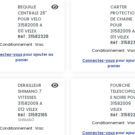
BEQUILLE
CARTER
CENTRALE 26"
PROTECTIO
POUR VELO
DE CHAINE
31582009 A
POUR
011 VELEX
31582009 A
Réf : 31582328
011 VELEX
Réf : 31582
Conditionnement : Vrac
Conditionnement : Vra
ectez-vous
pour ajouter au
panier
Connectez-vous
pour ajou
panier
DERAILLEUR
FOURCHE
SHIMANO 7
TELESCOPI
VITESSES
E NOIRE PO
31582009 A
31582009
012 VELEX
VELEX
Réf : 31582165
Réf : 31582
SHIMANO
Conditionnement : Vra
Conditionnement : Vrac
Connectez-vous
pour ajou