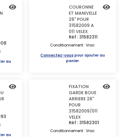
COURONNE
N
ET MANIVELLE
26" POUR
31582009 A
011 VELEX
Réf : 31582311
308
Conditionnement : Vrac
c
Connectez-vous
pour ajouter au
panier
ter au
FIXATION
QU
GARDE BOUE
UR
ARRIERE 26"
POUR
31582009/011
293
VELEX
Réf : 31582301
c
Conditionnement : Vrac
ter au