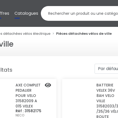
ffres
Catalogues
es détachées vélos électrique
Pièces détachées vélos de ville
ille
ltats
AXE COMPLET
BATTERIE
PEDALIER
VELEX 36V
POUR VELO
8AH VELO
31582009 A
VILLE
015 VELEX
31582033/
Réf : 31582175
/35/36 VÉL
NECO
ROUTE