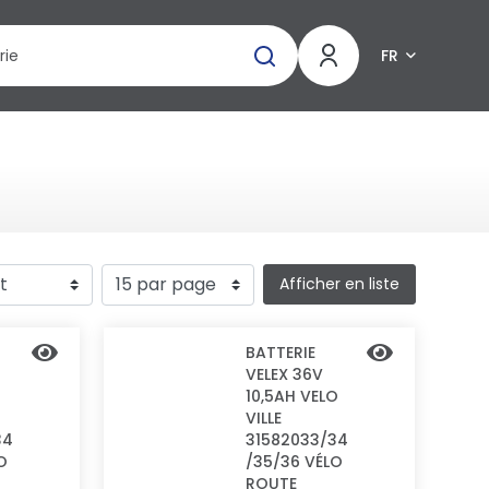
FR
Afficher en liste
BATTERIE
VELEX 36V
10,5AH VELO
VILLE
34
31582033/34
O
/35/36 VÉLO
ROUTE