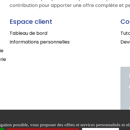
contribution pour apporter une offre complète et per
Espace client
Co
Tableau de bord
Tuto
Informations personnelles
Deve
ie
rie
ation possible, vous proposer des offres et services personnalisés et réa
itions générales de
Mentions
Politiq