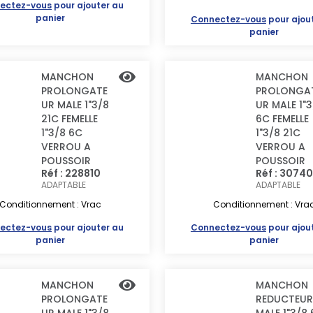
ectez-vous
pour ajouter au
panier
Connectez-vous
pour ajou
panier
MANCHON
MANCHON
PROLONGATE
PROLONGA
UR MALE 1"3/8
UR MALE 1"
21C FEMELLE
6C FEMELLE
1"3/8 6C
1"3/8 21C
VERROU A
VERROU A
POUSSOIR
POUSSOIR
Réf : 228810
Réf : 3074
ADAPTABLE
ADAPTABLE
Conditionnement : Vrac
Conditionnement : Vra
ectez-vous
pour ajouter au
Connectez-vous
pour ajou
panier
panier
MANCHON
MANCHON
PROLONGATE
REDUCTEUR