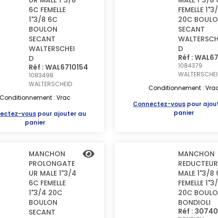
UR MALE 1"3/8
MALE 1"3/8
6C FEMELLE
FEMELLE 1"3
1"3/8 6C
20C BOUL
BOULON
SECANT
SECANT
WALTERSCH
WALTERSCHEI
D
Réf : WAL6
D
1084379
Réf : WAL6710154
WALTERSCHEI
1083498
WALTERSCHEID
Conditionnement : Vra
Conditionnement : Vrac
Connectez-vous
pour ajou
panier
ectez-vous
pour ajouter au
panier
MANCHON
MANCHON
PROLONGATE
REDUCTEUR
UR MALE 1"3/4
MALE 1"3/8
6C FEMELLE
FEMELLE 1"3
1"3/4 20C
20C BOUL
BOULON
BONDIOLI
Réf : 3074
SECANT