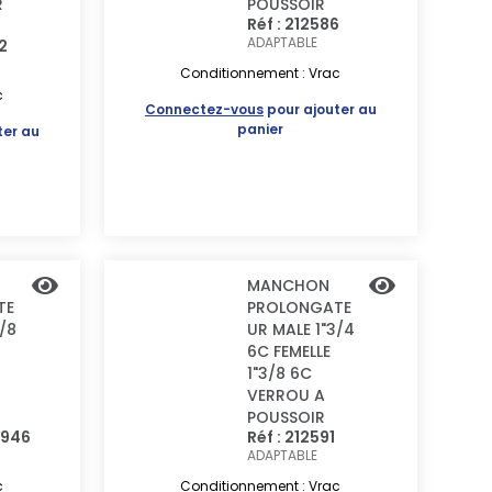
R
POUSSOIR
Réf : 212586
ADAPTABLE
2
Conditionnement : Vrac
c
Connectez-vous
pour ajouter au
panier
ter au
MANCHON
TE
PROLONGATE
3/8
UR MALE 1"3/4
6C FEMELLE
1"3/8 6C
VERROU A
POUSSOIR
0946
Réf : 212591
ADAPTABLE
c
Conditionnement : Vrac