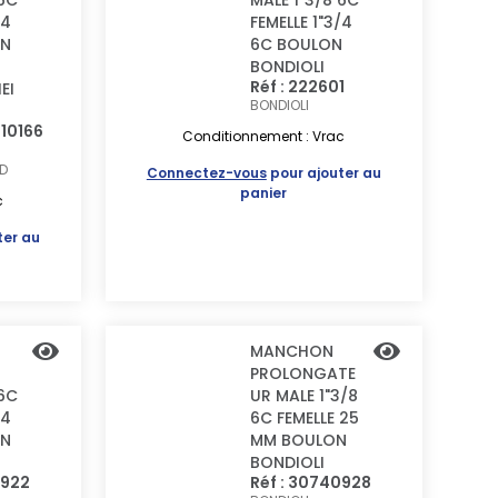
 6C
MALE 1"3/8 6C
/4
FEMELLE 1"3/4
ON
6C BOULON
BONDIOLI
Réf : 222601
EI
BONDIOLI
710166
Conditionnement : Vrac
D
Connectez-vous
pour ajouter au
panier
c
ter au
MANCHON
PROLONGATE
 6C
UR MALE 1"3/8
/4
6C FEMELLE 25
ON
MM BOULON
BONDIOLI
0922
Réf : 30740928