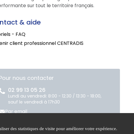
formante sur tout le territoire français.
ntact & aide
riels - FAQ
nir client professionnel CENTRADIS
Pour nous contacter
02 99 13 05 26
Lundi au vendredi: 8:00 - 12:30 / 13:30 - 18:00,
sauf le vendredi à 17h30
Par email
liser des statistiques de visite pour améliorer votre expérience.
ue de
Gestion des