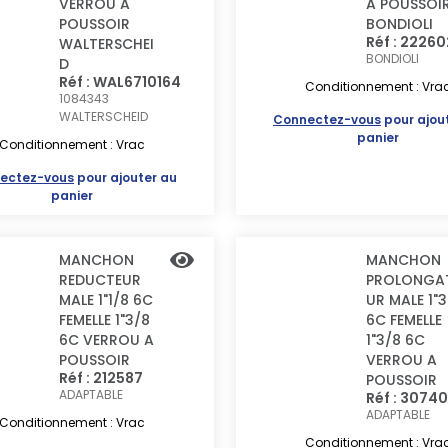
VERROU A
A POUSSOI
POUSSOIR
BONDIOLI
Réf : 22260
WALTERSCHEI
BONDIOLI
D
Réf : WAL6710164
Conditionnement : Vra
1084343
WALTERSCHEID
Connectez-vous
pour ajou
panier
Conditionnement : Vrac
ectez-vous
pour ajouter au
panier
MANCHON
MANCHON
REDUCTEUR
PROLONGA
MALE 1"1/8 6C
UR MALE 1"
FEMELLE 1"3/8
6C FEMELLE
6C VERROU A
1"3/8 6C
POUSSOIR
VERROU A
Réf : 212587
POUSSOIR
ADAPTABLE
Réf : 3074
ADAPTABLE
Conditionnement : Vrac
Conditionnement : Vra