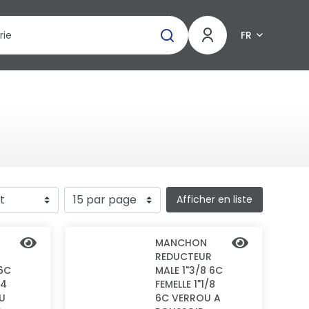
FR
Afficher en liste
MANCHON
REDUCTEUR
 6C
MALE 1"3/8 6C
/4
FEMELLE 1"1/8
U
6C VERROU A