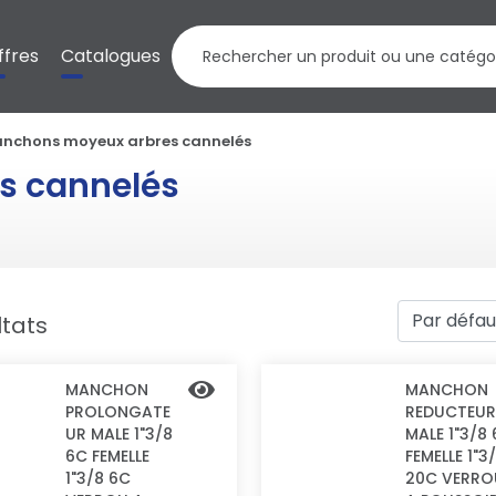
ffres
Catalogues
nchons moyeux arbres cannelés
s cannelés
ltats
MANCHON
MANCHON
PROLONGATE
REDUCTEUR
UR MALE 1"3/8
MALE 1"3/8
6C FEMELLE
FEMELLE 1"3
1"3/8 6C
20C VERRO