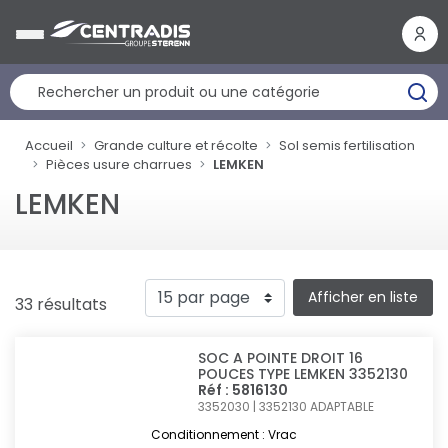
Panneau de gestion des cookies
Accueil
Grande culture et récolte
Sol semis fertilisation
Pièces usure charrues
LEMKEN
LEMKEN
Afficher en liste
33 résultats
SOC A POINTE DROIT 16
POUCES TYPE LEMKEN 3352130
Réf : 5816130
3352030 | 3352130
ADAPTABLE
Conditionnement : Vrac