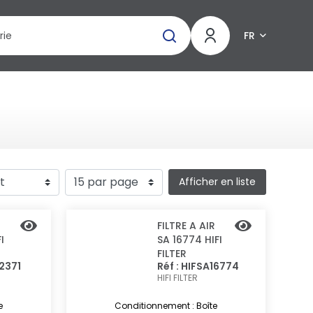
FR
Afficher en liste
R
FILTRE A AIR
I
SA 16774 HIFI
FILTER
12371
Réf : HIFSA16774
HIFI FILTER
e
Conditionnement : Boîte