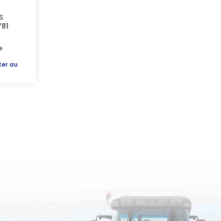
S
781
e
ter au