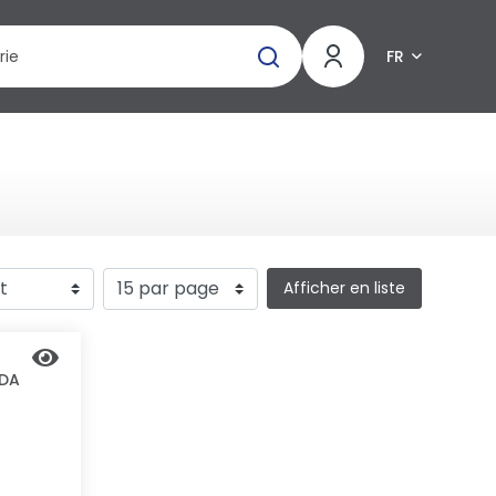
FR
Afficher en liste
DA
N