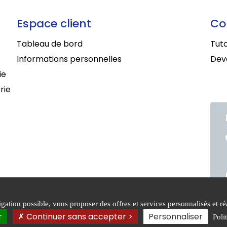
Espace client
Co
Tableau de bord
Tuto
Informations personnelles
Deve
ie
rie
ation possible, vous proposer des offres et services personnalisés et réa
itions générales de
Mentions
Politiq
r
Continuer sans accepter >
Personnaliser
Poli
e
légales
confide