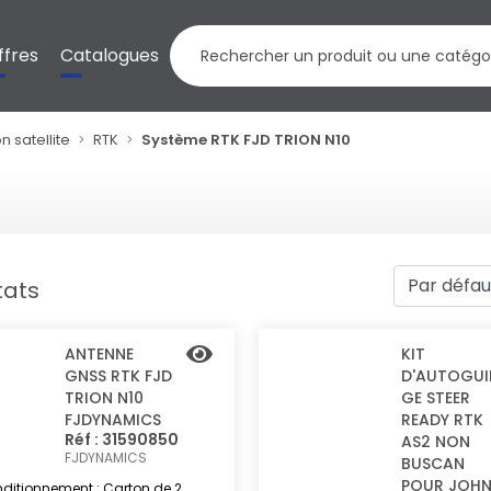
ffres
Catalogues
 satellite
RTK
Système RTK FJD TRION N10
0
tats
ANTENNE
KIT
GNSS RTK FJD
D'AUTOGUI
TRION N10
GE STEER
FJDYNAMICS
READY RTK
Réf : 31590850
AS2 NON
FJDYNAMICS
BUSCAN
POUR JOH
ditionnement : Carton de 2