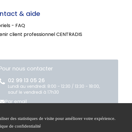
ntact & aide
riels - FAQ
nir client professionnel CENTRADIS
Pour nous contacter
02 99 13 05 26
Lundi au vendredi: 8:00 - 12:30 / 13:30 - 18:00,
sauf le vendredi à 17h30
Par email
liser des statistiques de visite pour améliorer votre expérience.
ue de
Gestion des
tique de confidentialité
ntialité
cookies