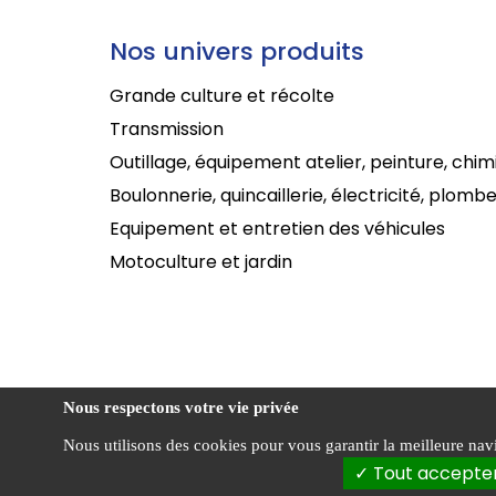
Nos univers produits
Grande culture et récolte
Transmission
Outillage, équipement atelier, peinture, chim
Boulonnerie, quincaillerie, électricité, plombe
Equipement et entretien des véhicules
Motoculture et jardin
Nous respectons votre vie privée
Nous utilisons des cookies pour vous garantir la meilleure navig
Cond
CENTRADIS ©
Tout accepte
vent
2026