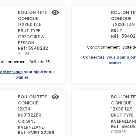
BOULON TETE
BOULON TE
CONIQUE
CONIQUE
1/2X50 12.9
1/2X35 12.9
BRUT TYPE
BRUT
Réf : 5940
GREGOIRE &
BESSON
Conditionnement : Boîte d
Réf : 5940232
VI 1104
Connectez-vous
pour ajou
ditionnement : Boîte de 25
panier
ectez-vous
pour ajouter au
panier
BOULON TETE
BOULON TE
CONIQUE
CONIQUE
12X34
12X38 12.9
KK013228R
BRUT TYPE
ORIGINE
KVERNELAN
Réf : 5940
KVERNELAND
013234R
Réf : KVE013228R