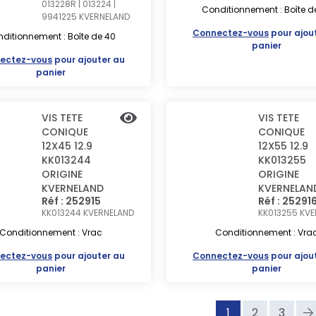
013228R | 013224 |
Conditionnement : Boîte d
9941225
KVERNELAND
Connectez-vous
pour ajou
ditionnement : Boîte de 40
panier
ectez-vous
pour ajouter au
panier
VIS TETE
VIS TETE
CONIQUE
CONIQUE
12X45 12.9
12X55 12.9
KK013244
KK013255
ORIGINE
ORIGINE
KVERNELAND
KVERNELAN
Réf : 252915
Réf : 25291
KK013244
KVERNELAND
KK013255
KVE
Conditionnement : Vrac
Conditionnement : Vra
ectez-vous
pour ajouter au
Connectez-vous
pour ajou
panier
panier
1
2
3