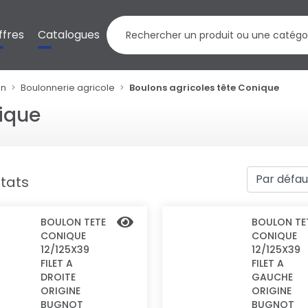
ffres
Catalogues
on
Boulonnerie agricole
Boulons agricoles tête Conique
nique
ltats
BOULON TETE
BOULON TE
CONIQUE
CONIQUE
12/125X39
12/125X39
FILET A
FILET A
DROITE
GAUCHE
ORIGINE
ORIGINE
BUGNOT
BUGNOT