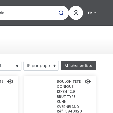
FR
Afficher en liste
TE
BOULON TETE
CONIQUE
12X34 12.9
BRUT TYPE
KUHN
KVERNELAND
Réf : 5940320