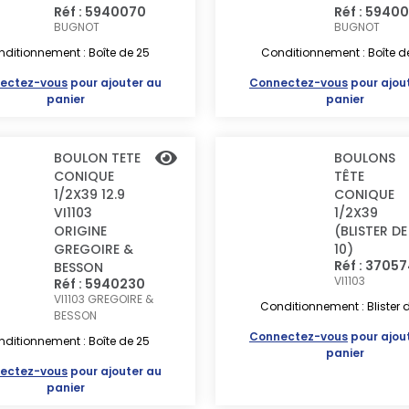
Réf : 5940070
Réf : 59400
BUGNOT
BUGNOT
ditionnement : Boîte de 25
Conditionnement : Boîte d
ectez-vous
pour ajouter au
Connectez-vous
pour ajou
panier
panier
BOULON TETE
BOULONS
CONIQUE
TÊTE
1/2X39 12.9
CONIQUE
VI1103
1/2X39
ORIGINE
(BLISTER DE
GREGOIRE &
10)
Réf : 3705
BESSON
VI1103
Réf : 5940230
VI1103
GREGOIRE &
Conditionnement : Blister d
BESSON
Connectez-vous
pour ajou
ditionnement : Boîte de 25
panier
ectez-vous
pour ajouter au
panier