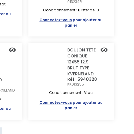
013234R
e 25
Conditionnement : Blister de 10
ter au
Connectez-vous
pour ajouter au
panier
BOULON TETE
CONIQUE
12X55 12.9
BRUT TYPE
KVERNELAND
Réf : 5940328
D
KK013255
6
RNELAND
Conditionnement : Vrac
c
Connectez-vous
pour ajouter au
panier
ter au