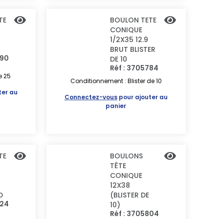
TE
BOULON TETE
CONIQUE
1/2X35 12.9
BRUT BLISTER
290
DE 10
Réf : 3705784
e 25
Conditionnement : Blister de 10
ter au
Connectez-vous
pour ajouter au
panier
TE
BOULONS
TÊTE
CONIQUE
12X38
D
(BLISTER DE
324
10)
Réf : 3705804