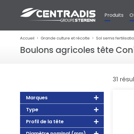
Panneau de gestion des cookies
Produits
O
Accueil
Grande culture et récolte
Sol semis fertilisati
Boulons agricoles tête Co
31 résu
Marques
Type
Profil de la tête
Diamètre nominal (mm)