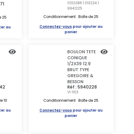
013228R | 013224 |
71
9941225
Conditionnement : Boîte de 25
e 25
Connectez-vous
pour ajouter au
ter au
panier
BOULON TETE
CONIQUE
1/2X39 12.9
BRUT TYPE
GREGOIRE &
BESSON
742
Réf : 5940228
VI 1103
e 10
Conditionnement : Boîte de 25
ter au
Connectez-vous
pour ajouter au
panier