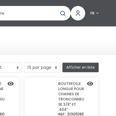
FR
Afficher en liste
E
BOUTEROLLE
NE
LONGUE POUR
CHAINES DE
EU
TRONCONNEU
SE 3/8" ET
.404"
190
Réf : 21305195