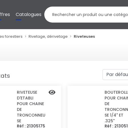
ffres
Catalogues
es forestiers
Rivetage, dérivetage
Riveteuses
tats
RIVETEUSE
BOUTEROLL
D'ETABLI
POUR CHAI
POUR CHAINE
DE
DE
TRONCONN
TRONCONNEU
SE 1/4" ET
SE
.325"
Réf : 21305175
Réf : 21305