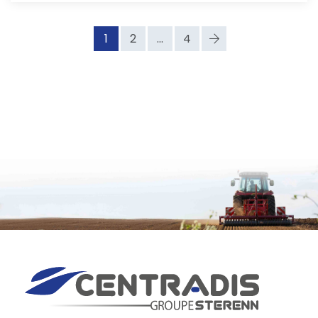
1
2
...
4