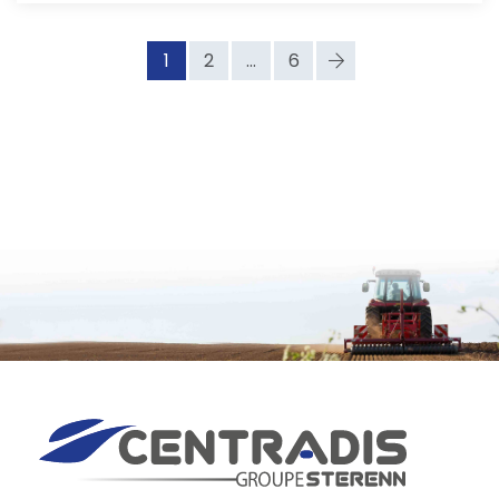
1
2
...
6