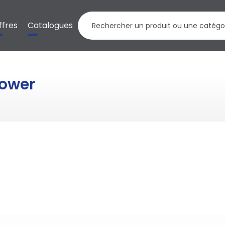
ffres
Catalogues
Power