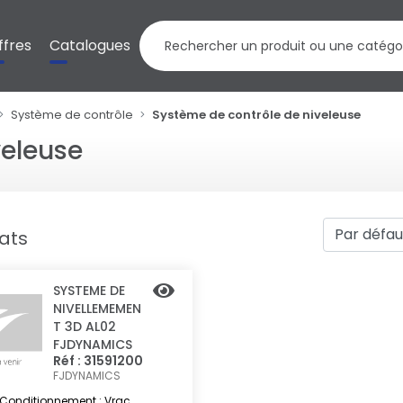
ffres
Catalogues
Système de contrôle
Système de contrôle de niveleuse
veleuse
tats
SYSTEME DE
NIVELLEMEMEN
T 3D AL02
FJDYNAMICS
Réf : 31591200
FJDYNAMICS
Conditionnement : Vrac