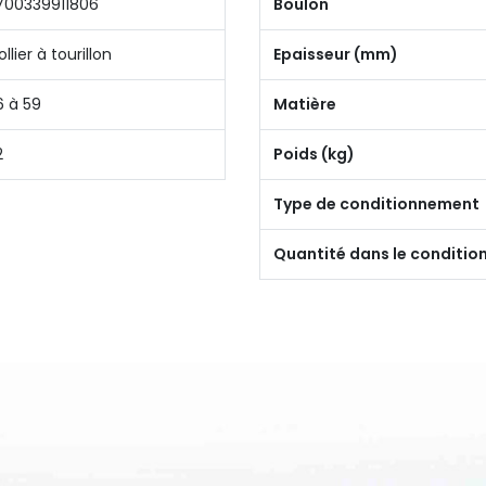
700339911806
Boulon
llier à tourillon
Epaisseur (mm)
6 à 59
Matière
2
Poids (kg)
Type de conditionnement
Quantité dans le conditi