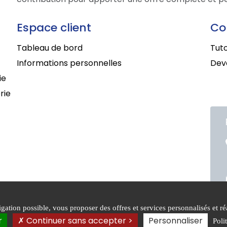
Espace client
Co
Tableau de bord
Tuto
Informations personnelles
Deve
ie
rie
ation possible, vous proposer des offres et services personnalisés et réa
itions générales de
Mentions
Politiq
r
Continuer sans accepter >
Personnaliser
Poli
e
légales
confide