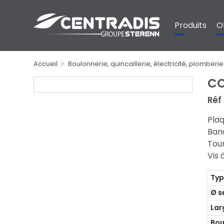
Panneau de gestion des cookies
Produits
O
Accueil
Boulonnerie, quincaillerie, électricité, plomberie
CO
Réf
Plaq
Band
Tour
Vis 
Ty
Ø s
Lar
Bou