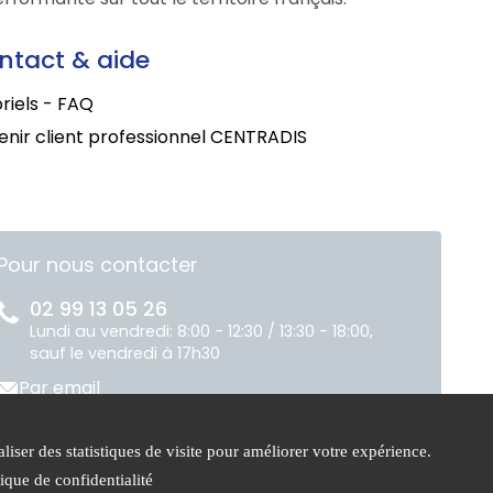
ntact & aide
riels - FAQ
nir client professionnel CENTRADIS
Pour nous contacter
02 99 13 05 26
Lundi au vendredi: 8:00 - 12:30 / 13:30 - 18:00,
sauf le vendredi à 17h30
Par email
liser des statistiques de visite pour améliorer votre expérience.
ue de
Gestion des
tique de confidentialité
ntialité
cookies