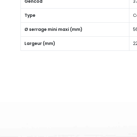
Gencod
3
Type
Co
Ø serrage mini maxi (mm)
5
Largeur (mm)
2