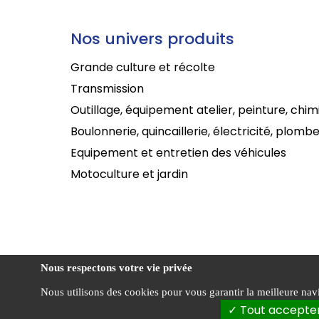
Nos univers produits
Grande culture et récolte
Transmission
Outillage, équipement atelier, peinture, chim
Boulonnerie, quincaillerie, électricité, plombe
Equipement et entretien des véhicules
Motoculture et jardin
Nous respectons votre vie privée
Nous utilisons des cookies pour vous garantir la meilleure navig
Cond
CENTRADIS ©
Tout accepte
vent
2026