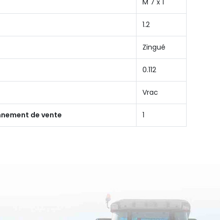
M 7 x 1
1.2
Zingué
0.112
Vrac
onnement de vente
1