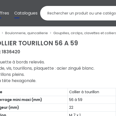
ffres
Catalogues
Boulonnerie, quincaillerie
Goupilles, circlips, clavettes et collier
LLIER TOURILLON 56 A 59
 : 1836420
uette à bords relevés.
e, vis, tourillons, plaquette : acier zingué blanc.
illons pleins.
à tête hexagonale.
pe
Collier à tourillon
errage mini maxi (mm)
56 à 59
geur (mm)
22
lon
M 7 x 1