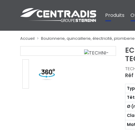
Panneau de gestion des cookies
Produits
O
Accueil
Boulonnerie, quincaillerie, électricité, plomberie
EC
TE
TEC
Réf 
Ty
Têt
Ø 
Cla
Mat