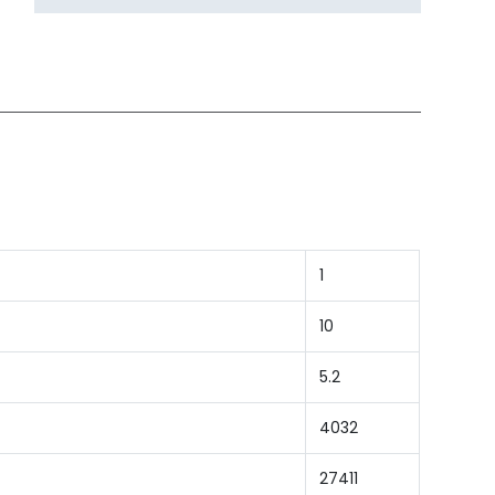
1
10
5.2
4032
27411