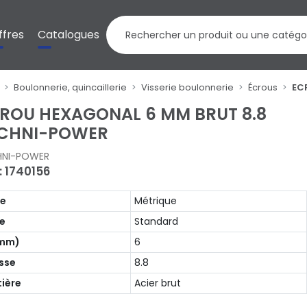
ffres
Catalogues
Boulonnerie, quincaillerie
Visserie boulonnerie
Écrous
EC
ROU HEXAGONAL 6 MM BRUT 8.8
CHNI-POWER
HNI-POWER
: 1740156
pe
Métrique
e
Standard
(mm)
6
sse
8.8
ière
Acier brut