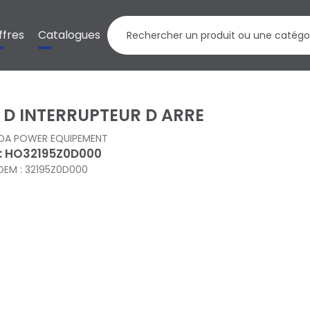
ffres
Catalogues
L D INTERRUPTEUR D ARRE
DA POWER EQUIPEMENT
 : HO32195Z0D000
OEM : 32195Z0D000