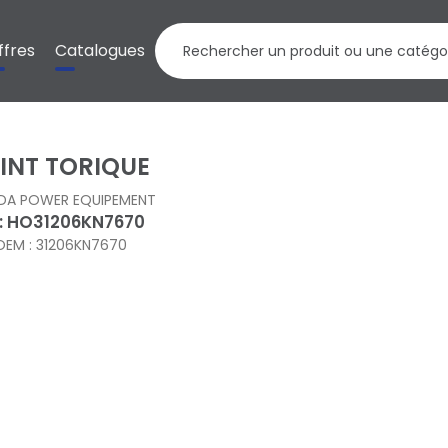
ffres
Catalogues
INT TORIQUE
DA POWER EQUIPEMENT
 : HO31206KN7670
OEM : 31206KN7670