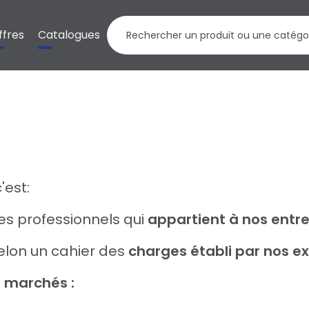
ffres
Catalogues
est:
s professionnels qui
appartient à nos entre
elon un cahier des
charges établi par nos e
s marchés :