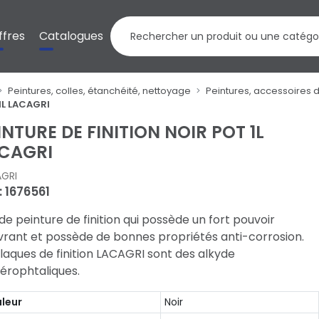
ffres
Catalogues
Peintures, colles, étanchéité, nettoyage
Peintures, accessoires 
1L LACAGRI
INTURE DE FINITION NOIR POT 1L
CAGRI
GRI
: 1676561
de peinture de finition qui possède un fort pouvoir
vrant et possède de bonnes propriétés anti-corrosion.
laques de finition LACAGRI sont des alkyde
érophtaliques.
leur
Noir