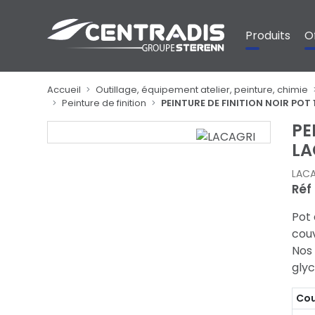
Panneau de gestion des cookies
Produits
O
Accueil
Outillage, équipement atelier, peinture, chimie
Peinture de finition
PEINTURE DE FINITION NOIR POT 
PE
LA
LACA
Réf 
Pot 
cou
Nos 
glyc
Cou