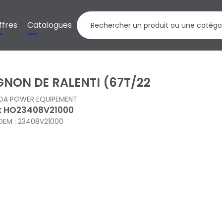
ffres
Catalogues
GNON DE RALENTI (67T/22
DA POWER EQUIPEMENT
 : HO23408V21000
OEM : 23408V21000