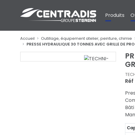
Panneau de gestion des cookies
Produits
O
Accueil
Outillage, équipement atelier, peinture, chimie
PRESSE HYDRAULIQUE 30 TONNES AVEC GRILLE DE P
PR
GR
TEC
Réf 
Pres
Com
Bât
Mano
Cap