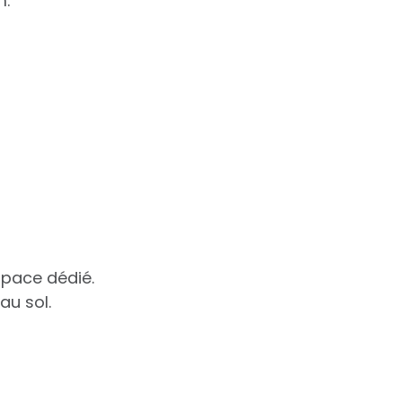
m.
espace dédié.
au sol.