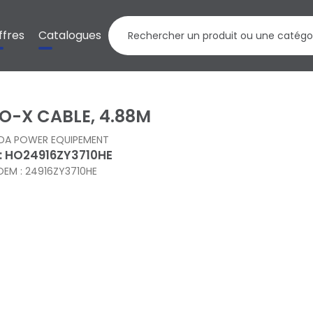
ffres
Catalogues
O-X CABLE, 4.88M
DA POWER EQUIPEMENT
 : HO24916ZY3710HE
OEM : 24916ZY3710HE