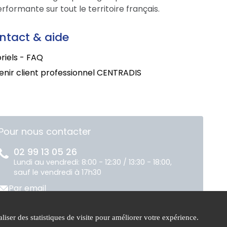
formante sur tout le territoire français.
ntact & aide
riels - FAQ
nir client professionnel CENTRADIS
Pour nous contacter
02 99 13 05 26
Lundi au vendredi: 8:00 - 12:30 / 13:30 - 18:00,
sauf le vendredi à 17h30
Par email
liser des statistiques de visite pour améliorer votre expérience.
ue de
Gestion des