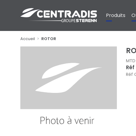
Panneau de gestion des cookies
Produits
O
Accueil
ROTOR
R
MTD
Réf
Réf 