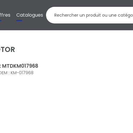
ffres
Catalogues
OTOR
 : MTDKM017968
OEM : KM-017968