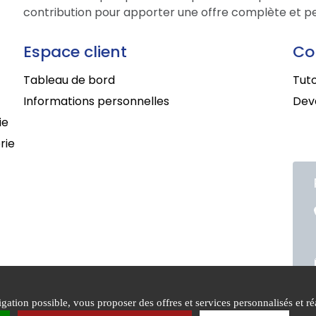
contribution pour apporter une offre complète et per
Espace client
Co
Tableau de bord
Tuto
Informations personnelles
Deve
ie
rie
ation possible, vous proposer des offres et services personnalisés et réa
itions générales de
Mentions
Politiq