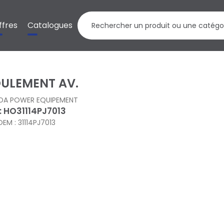
ffres
Catalogues
ULEMENT AV.
DA POWER EQUIPEMENT
 : HO31114PJ7013
OEM : 31114PJ7013