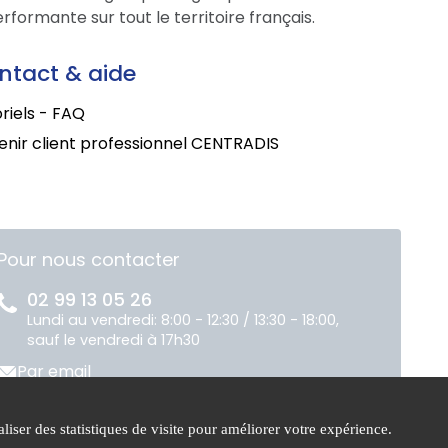
formante sur tout le territoire français.
ntact & aide
riels - FAQ
nir client professionnel CENTRADIS
Pour nous contacter
02 99 13 05 26
Lundi au vendredi: 8:00 - 12:30 / 13:30 - 18:00,
sauf le vendredi à 17h30
Par email
liser des statistiques de visite pour améliorer votre expérience.
ue de
Gestion des