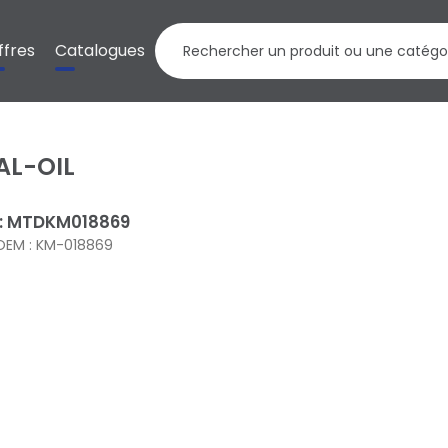
ffres
Catalogues
AL-OIL
 : MTDKM018869
OEM : KM-018869