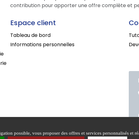
contribution pour apporter une offre complète et per
Espace client
Co
Tableau de bord
Tuto
Informations personnelles
Deve
ie
rie
ation possible, vous proposer des offres et services personnalisés et réa
itions générales de
Mentions
Politiq