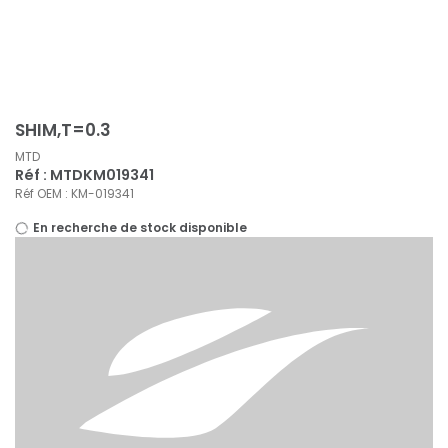
Panneau de gestion des cookies
SHIM,T=0.3
MTD
Réf : MTDKM019341
Réf OEM : KM-019341
En recherche de stock disponible