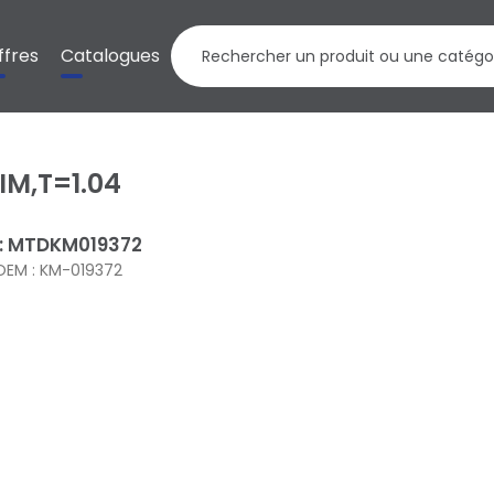
ffres
Catalogues
IM,T=1.04
 : MTDKM019372
OEM : KM-019372