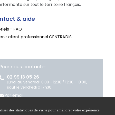
formante sur tout le territoire français.
ntact & aide
riels - FAQ
nir client professionnel CENTRADIS
Pour nous contacter
02 99 13 05 26
Lundi au vendredi: 8:00 - 12:30 / 13:30 - 18:00,
sauf le vendredi à 17h30
Par email
liser des statistiques de visite pour améliorer votre expérience.
ue de
Gestion des