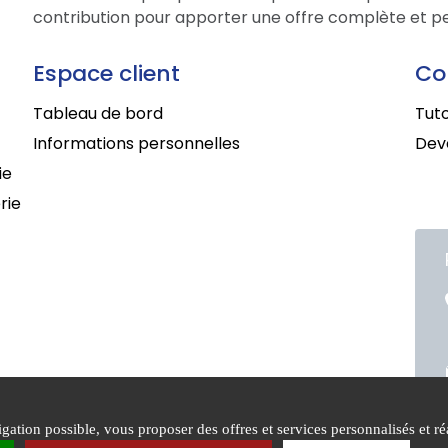
contribution pour apporter une offre complète et per
Espace client
Co
Tableau de bord
Tuto
Informations personnelles
Deve
ie
rie
ation possible, vous proposer des offres et services personnalisés et réa
itions générales de
Mentions
Politiq