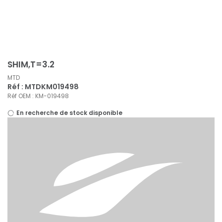
Panneau de gestion des cookies
SHIM,T=3.2
MTD
Réf : MTDKM019498
Réf OEM : KM-019498
En recherche de stock disponible