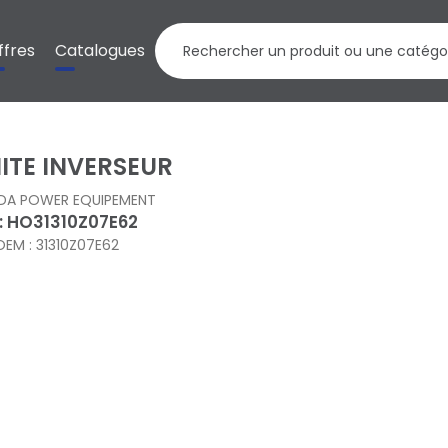
ffres
Catalogues
ITE INVERSEUR
DA POWER EQUIPEMENT
 : HO31310Z07E62
OEM : 31310Z07E62