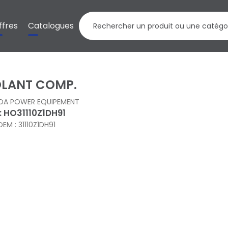
ffres
Catalogues
LANT COMP.
DA POWER EQUIPEMENT
 : HO31110Z1DH91
OEM : 31110Z1DH91